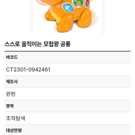
스스로 움직이는 모험왕 공룡
바코드
CT2301-0942461
제조사
윈펀
영역
조작탐색
대상연령